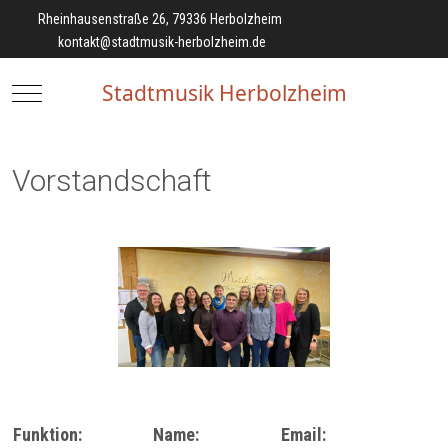
Rheinhausenstraße 26, 79336 Herbolzheim
kontakt@stadtmusik-herbolzheim.de
Stadtmusik Herbolzheim
Mobile Menu Toggle
Vorstandschaft
Funktion:
Name:
Email: